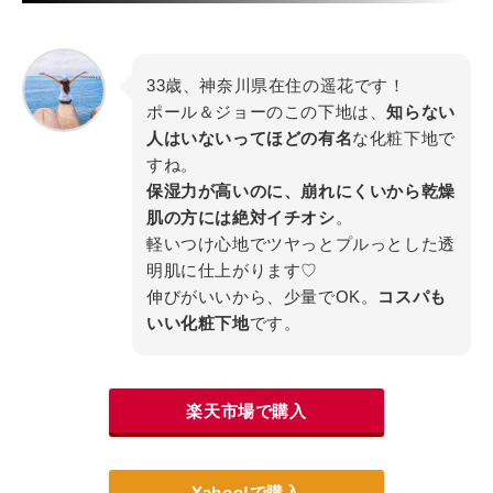
33歳、神奈川県在住の遥花です！
ポール＆ジョーのこの下地は、
知らない
人はいないってほどの有名
な化粧下地で
すね。
保湿力が高いのに、崩れにくいから乾燥
肌の方には絶対イチオシ
。
軽いつけ心地でツヤっとプルっとした透
明肌に仕上がります♡
伸びがいいから、少量でOK。
コスパも
いい化粧下地
です。
楽天市場で購入
Yahoo!で購入