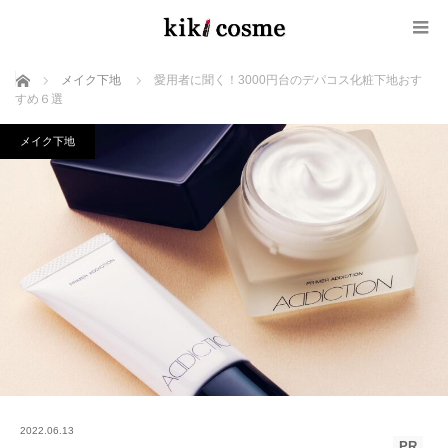
ホーム
メイク下地
愛用者に聞く！3000円台のデパコス化粧下地おす
すめ６選
メイク下地
2022.06.13
PR