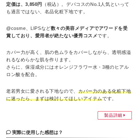
定価は、3,850円
（税込）。デパコスのNo.1人気といって
も過言ではない、名品化粧下地です。
@cosme、LIPSなど
数々の美容メディアでアワードを受
賞しており、愛用者が絶たない優秀コスメ
です。
カバー力が高く、肌の色ムラをカバーしながら、透明感溢
れるなめらかな肌を作ります。
さらに、保湿成分にはオレンジフラワー水・3種のヒアル
ロン酸を配合。
老若男女に愛される下地なので、
カバー力のある化粧下地
に迷ったら、まずは検討してほしいアイテム
です。
製品詳細
実際に使用した感想は？