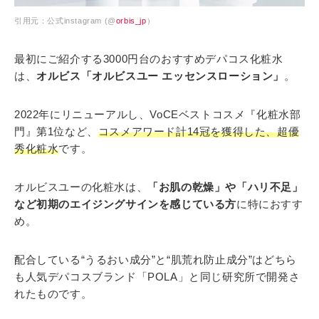
引用元：公式instagram (@
orbis_jp
）
最初にご紹介する3000円台のおすすめデパコス化粧水
は、
オルビス「オルビスユー エッセンスローション」
。
2022年にリニューアルし、VoCEベストコスメ『化粧水部
門』第1位など、
コスメアワード計14冠を獲得した、超優
秀化粧水
です。
オルビスユーの化粧水は、
「お肌の乾燥」や「ハリ不足」
など初期のエイジングサインを感じている方
に特におすす
め。
配合している“うるおい成分”と“肌荒れ防止成分”はどちら
も人気デパコスブランド「POLA」と同じ研究所で開発さ
れたものです。