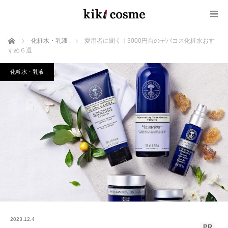
ホーム
化粧水・乳液
愛用者に聞く！3000円台のデパコス化粧水おす
すめ６選
化粧水・乳液
2023.12.4
PR