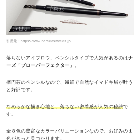
引用元：https://www.narscosmetics.jp/
落ちないアイブロウ、ペンシルタイプで人気があるのは
ナ
ーズ「ブローパーフェクター」
。
楕円芯のペンシルなので、繊細で自然なイマドキ眉が叶う
と好評です。
なめらかな描き心地と、落ちない密着感が人気の秘訣
で
す。
全８色の豊富なカラーバリエーションなので、お好みの１
色がきっと見つかります。