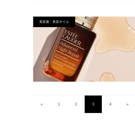
美容液・美容オイル
«
1
2
3
4
»